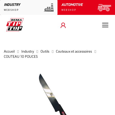
INDUSTRY
AUTOMOTIVE
WEBSHOP
WEBSHOP
Accueil
Industry
Outils
Couteaux et accessoires
COUTEAU 10 POUCES
Skip
to
the
end
of
the
images
gallery