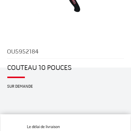
Skip
to
the
beginning
OU5952184
of
the
images
COUTEAU 10 POUCES
gallery
SUR DEMANDE
Le délai de livraison