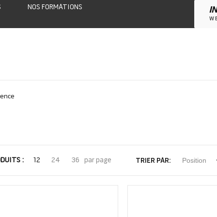
S
NOS FORMATIONS
I
W
gence
DUITS
12
24
36
par page
TRIER PAR