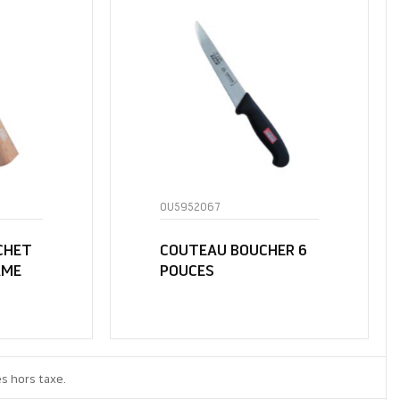
OU5952067
CHET
COUTEAU BOUCHER 6
AME
POUCES
és hors taxe.