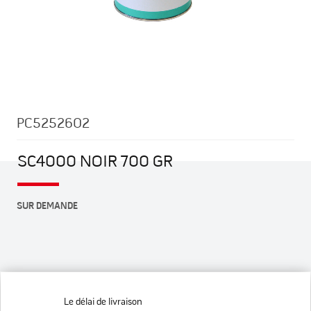
Skip
to
the
beginning
PC5252602
of
the
images
SC4000 NOIR 700 GR
gallery
SUR DEMANDE
Le délai de livraison