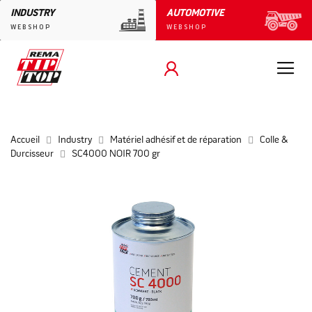
INDUSTRY
AUTOMOTIVE
WEBSHOP
WEBSHOP
Accueil
Industry
Matériel adhésif et de réparation
Colle &
Durcisseur
SC4000 NOIR 700 gr
Skip
to
the
end
of
the
images
gallery